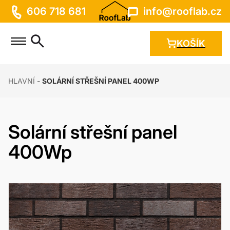
Rooflab
Rooflab
606 718 681
info@rooflab.cz
Otevřít hlavní menu
KOŠÍK
Vyhledat
HLAVNÍ
-
SOLÁRNÍ STŘEŠNÍ PANEL 400WP
Solární střešní panel
400Wp